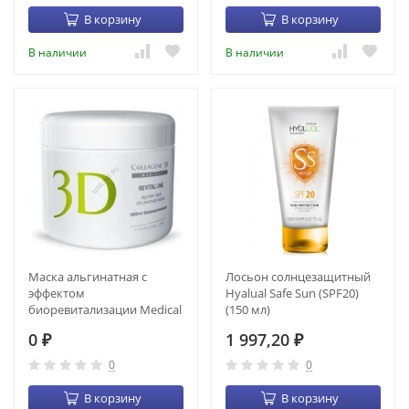
В корзину
В корзину
В наличии
В наличии
Маска альгинатная с
Лосьон солнцезащитный
эффектом
Hyalual Safe Sun (SPF20)
биоревитализации Medical
(150 мл)
Collagen 3D Revital Line
0
1 997,20
(1200 гр) (22026)
₽
₽
0
0
В корзину
В корзину