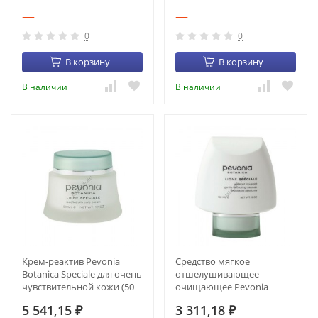
(1 л) (1121-33)
(1615-22)
—
—
0
0
В корзину
В корзину
В наличии
В наличии
Крем-реактив Pevonia
Средство мягкое
Botanica Speciale для очень
отшелушивающее
чувствительной кожи (50
очищающее Pevonia
мл) (1615-11)
Speciale (150 мл) (1614-11)
5 541,15
3 311,18
₽
₽