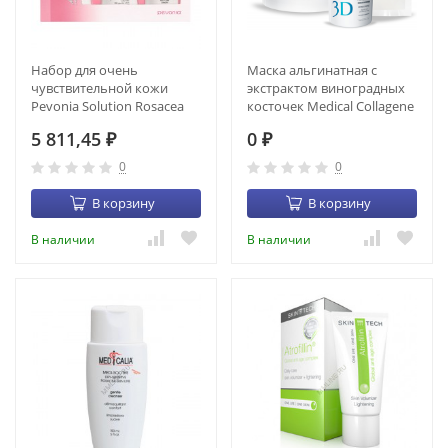
Набор для очень
Маска альгинатная с
чувствительной кожи
экстрактом виноградных
Pevonia Solution Rosacea
косточек Medical Collagene
Skin Kit (3 продукта) (4224-
(200 гр) (22006)
5 811,45
0
55)
₽
₽
0
0
В корзину
В корзину
В наличии
В наличии