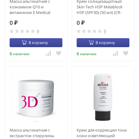
Маска альгинатная с
Крем солнцезащитный
коэнзимом Q10 и
Skin Tech HSP Melablock
витамином Е Medical
HSP (SPF30) (50 мл) (CR-
Collagene (200 гр) (22016)
00012)
0
0
₽
₽
0
0
В корзину
В корзину
В наличии
В наличии
Маска альгинатная с
Крем для коррекции тона
экстрактом спирулины
кожи осветляющий