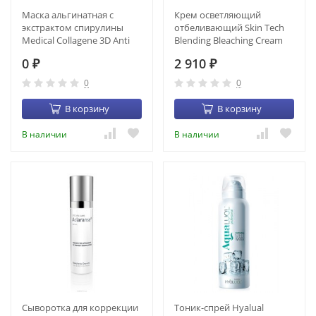
Маска альгинатная с
Крем осветляющий
экстрактом спирулины
отбеливающий Skin Tech
Medical Collagene 3D Anti
Blending Bleaching Cream
Wrinkle (1200 г) (22001)
(50 мл) (CR-00006)
0
2 910
₽
₽
0
0
В корзину
В корзину
В наличии
В наличии
Сыворотка для коррекции
Тоник-спрей Hyalual