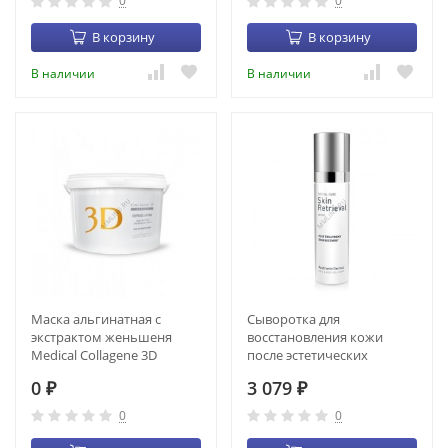
0
0
В корзину
В корзину
В наличии
В наличии
Маска альгинатная с
Сыворотка для
экстрактом женьшеня
восстановления кожи
Medical Collagene 3D
после эстетических
Express Lifting (1200 г)
процедур Aesthetic Dermal
0
3 079
(MM27)
₽
AD Skin Retrieval (50 мл)
₽
0
0