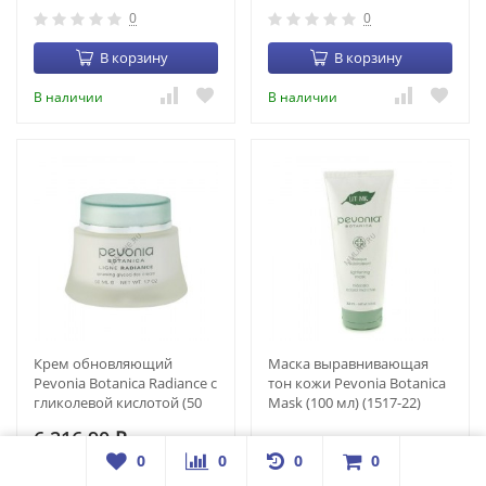
0
0
В корзину
В корзину
В наличии
В наличии
Крем обновляющий
Маска выравнивающая
Pevonia Botanica Radiance c
тон кожи Pevonia Botanica
гликолевой кислотой (50
Mask (100 мл) (1517-22)
мл) (1518-11)
6 216,90
—
₽
0
0
0
0
0
0