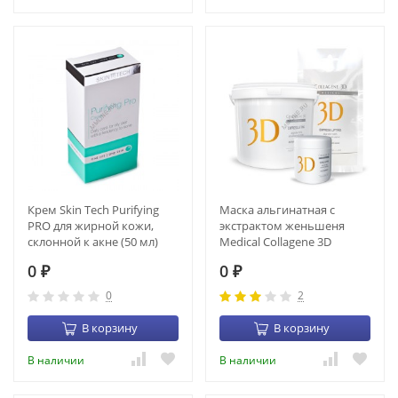
Крем Skin Tech Purifying
Маска альгинатная с
PRO для жирной кожи,
экстрактом женьшеня
склонной к акне (50 мл)
Medical Collagene 3D
(CR-00029)
Exspress Lifting (200 гр)
0
0
₽
(22004)
₽
0
2
В корзину
В корзину
В наличии
В наличии