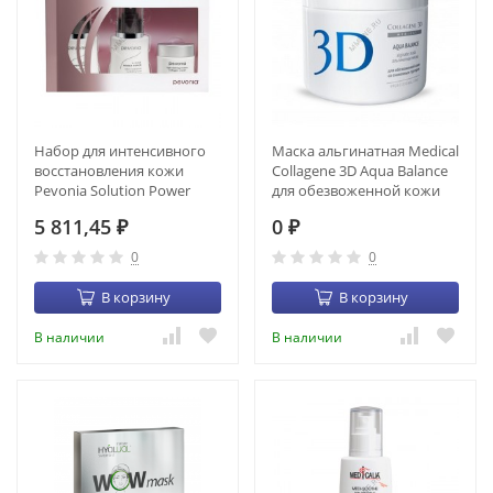
Набор для интенсивного
Маска альгинатная Medical
восстановления кожи
Collagene 3D Aqua Balance
Pevonia Solution Power
для обезвоженной кожи
Repair Kit (3 продукта)
(200 гр) (22021)
5 811,45
0
(4225-55)
₽
₽
0
0
В корзину
В корзину
В наличии
В наличии