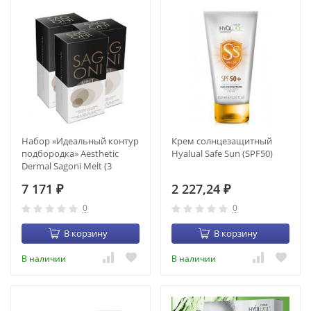
Набор «Идеальный контур
Крем солнцезащитный
подбородка» Aesthetic
Hyalual Safe Sun (SPF50)
Dermal Sagoni Melt (3
флакона по 3 мл) (SM - 16)
7 171
2 227,24
₽
₽
0
0
В корзину
В корзину
В наличии
В наличии