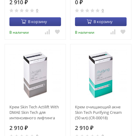
2 910
0
₽
₽
0
0
В корзину
В корзину
В наличии
В наличии
Крем Skin Tech Actilift With
Крем очищающий акне
DMAE Skin Tech для
Skin Tech Purifying Cream
интенсивного лифтинга
(50 мл) (CR-00018)
(50 мл) (CR-00001)
2 910
2 910
₽
₽