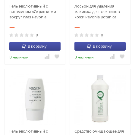
Гель эволютивный с
Лосьон для удаления
витамином «С» для кожи
макияжа для всех типов
вокруг глаз Pevonia
кожи Pevonia Botanica
Évolutive Eye Gel (60 мл)
Remover Lotion (1 л) (1125-
—
—
(1416-22)
33)
0
0
В корзину
В корзину
В наличии
В наличии
Гель эволютивный с
Средство очищающее для