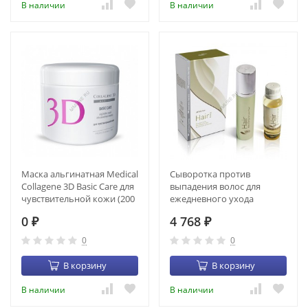
В наличии
В наличии
Маска альгинатная Medical
Сыворотка против
Collagene 3D Basic Care для
выпадения волос для
чувствительной кожи (200
ежедневного ухода
г) (MM26)
Aesthetic Dermal Daily Care
0
4 768
₽
Hair (флакон с
₽
диспенсером + запасной
0
0
флакон) (50 + 50 мл)
В корзину
В корзину
В наличии
В наличии