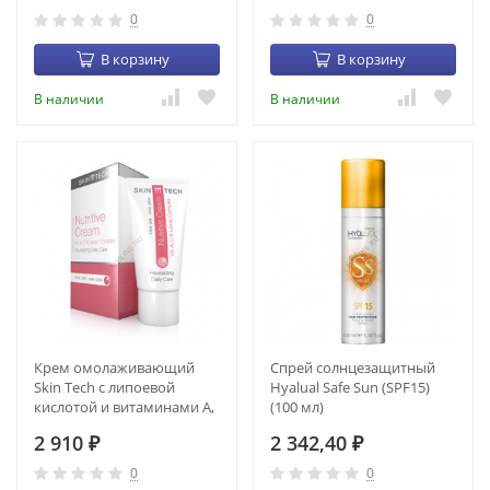
0
0
В корзину
В корзину
В наличии
В наличии
Крем омолаживающий
Спрей солнцезащитный
Skin Tech с липоевой
Hyalual Safe Sun (SPF15)
кислотой и витаминами A,
(100 мл)
C, E (50 мл) (CR-00016)
2 910
2 342,40
₽
₽
0
0