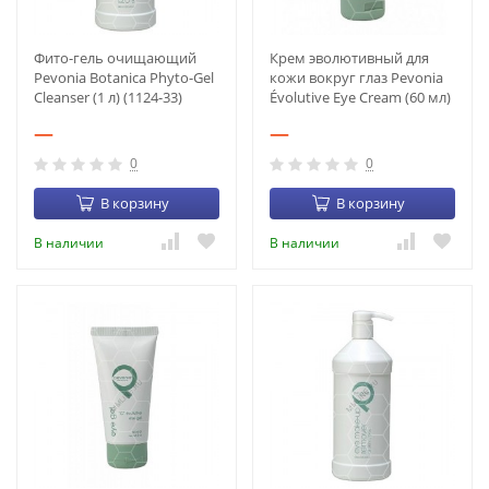
Фито-гель очищающий
Крем эволютивный для
Pevonia Botanica Phyto-Gel
кожи вокруг глаз Pevonia
Cleanser (1 л) (1124-33)
Évolutive Eye Cream (60 мл)
(1417-22)
—
—
0
0
В корзину
В корзину
В наличии
В наличии