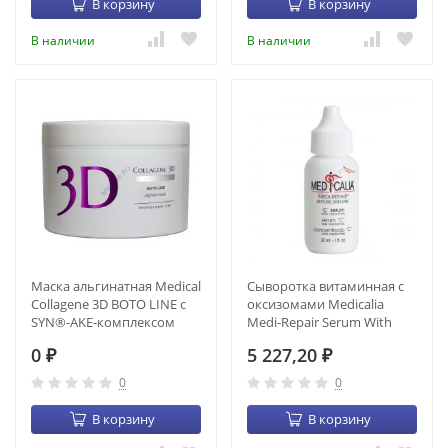
В корзину
В корзину
В наличии
В наличии
Маска альгинатная Medical
Сыворотка витаминная с
Collagene 3D BOTO LINE с
оксизомами Medicalia
SYN®-AKE-комплексом
Medi-Repair Serum With
(200 мл) (22011)
Oxyzomes (30 мл)
0
5 227,20
₽
₽
0
0
В корзину
В корзину