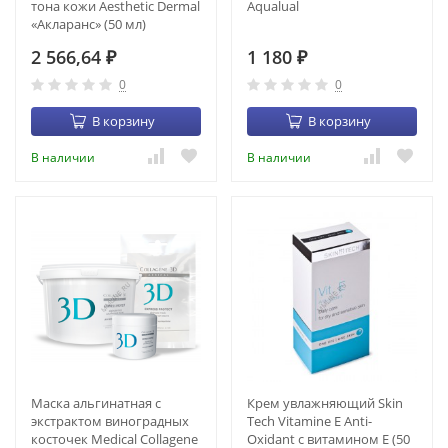
тона кожи Aesthetic Dermal
Aqualual
«Акларанс» (50 мл)
2 566,64
1 180
₽
₽
0
0
В корзину
В корзину
В наличии
В наличии
Маска альгинатная с
Крем увлажняющий Skin
экстрактом виноградных
Tech Vitamine E Anti-
косточек Medical Collagene
Oxidant с витамином Е (50