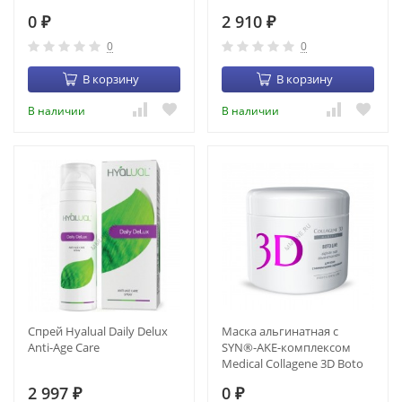
(1200 гр) (22005)
мл) (CR-00022)
0
2 910
₽
₽
0
0
В корзину
В корзину
В наличии
В наличии
Спрей Hyalual Daily Delux
Маска альгинатная с
Anti-Age Care
SYN®-AKE-комплексом
Medical Collagene 3D Boto
Line (1200 мл) (22010)
2 997
0
₽
₽