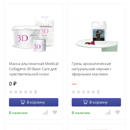
Маска альгинатная Medical
Грязь ароматическая
Collagene 3D Basic Care для
натуральная черная с
чувствительной кожи
эфирными маслами
(1200 г) (MM25)
Pevonia Aromatic Moor
0
—
₽
(5кг) (1850-22)
0
0
В корзину
В корзину
В наличии
В наличии