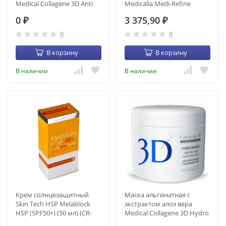
Medical Collagene 3D Anti
Medicalia Medi-Refine
Wrinkle (200 гр) (22002)
Lightening Cream (50 мл)
0
3 375,90
₽
₽
0
0
В корзину
В корзину
В наличии
В наличии
Крем солнцезащитный
Маска альгинатная с
Skin Tech HSP Melablock
экстрактом алоэ вера
HSP (SPF50+) (50 мл) (CR-
Medical Collagene 3D Hydro
00014)
Comfort (200 гр) (22008)