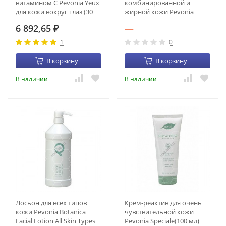
витамином С Pevonia Yeux
комбинированной и
для кожи вокруг глаз (30
жирной кожи Pevonia
мл) (1416-11)
Facial (1 литр) (1122-33)
6 892,65
—
₽
1
0
В корзину
В корзину
В наличии
В наличии
Лосьон для всех типов
Крем-реактив для очень
кожи Pevonia Botanica
чувствительной кожи
Facial Lotion All Skin Types
Pevonia Speciale(100 мл)