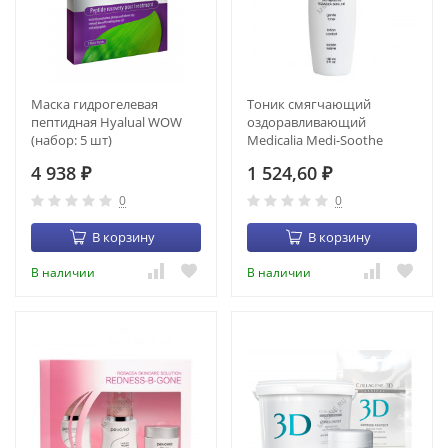
Маска гидрогелевая
Тоник смягчающий
пептидная Hyalual WOW
оздоравливающий
(набор: 5 шт)
Medicalia Medi-Soothe
Gentle Toner (150 мл)
4 938
1 524,60
₽
₽
0
0
В корзину
В корзину
В наличии
В наличии