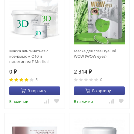
Маска альгинатная с
Маска для глаз Hyalual
коэнзимом Q10 и
WOW (WOW eyes)
витамином Е Medical
Collagene 3D Q10-ACTIVE
0
2 314
(1200 гр) (22015)
₽
₽
5
0
В корзину
В корзину
В наличии
В наличии