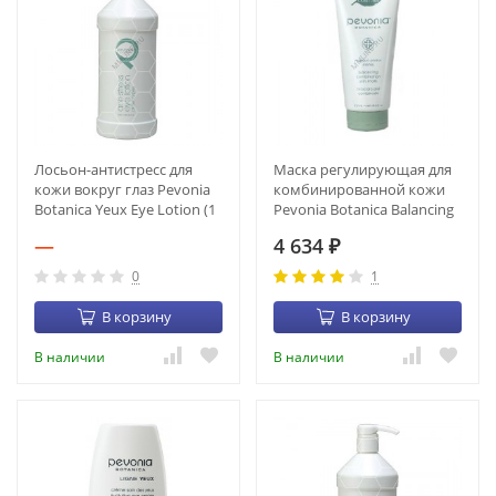
Лосьон-антистресс для
Маска регулирующая для
кожи вокруг глаз Pevonia
комбинированной кожи
Botanica Yeux Eye Lotion (1
Pevonia Botanica Balancing
л) (1126-33)
Combination Skin Mask (200
—
4 634
мл)
₽
0
1
В корзину
В корзину
В наличии
В наличии