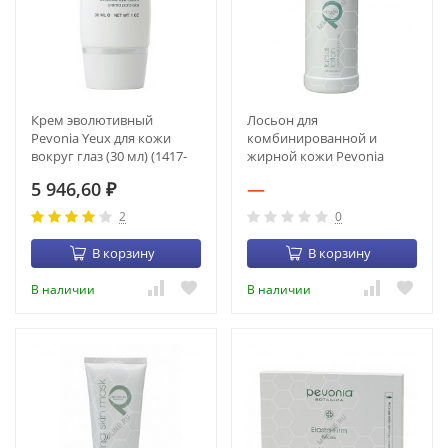
Крем эволютивный
Лосьон для
Pevonia Yeux для кожи
комбинированной и
вокруг глаз (30 мл) (1417-
жирной кожи Pevonia
11)
Facial Lotion (1 литр) (1123-
5 946,60
—
₽
11)
2
0
В корзину
В корзину
В наличии
В наличии