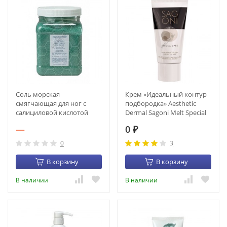
Соль морская
Крем «Идеальный контур
смягчающая для ног с
подбородка» Aesthetic
салициловой кислотой
Dermal Sagoni Melt Special
Pevonia Foot Bath (1,17 кг)
Care (50 мл) CR-00032
—
0
(6103-22)
₽
0
3
В корзину
В корзину
В наличии
В наличии