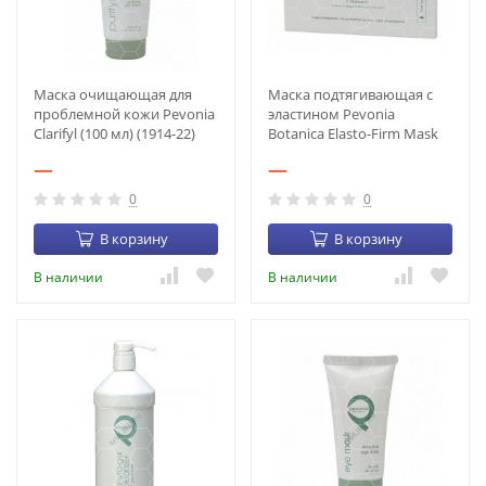
Маска очищающая для
Маска подтягивающая с
проблемной кожи Pevonia
эластином Pevonia
Clarifyl (100 мл) (1914-22)
Botanica Elasto-Firm Mask
(5 процедур)(5206-33)
—
—
0
0
В корзину
В корзину
В наличии
В наличии