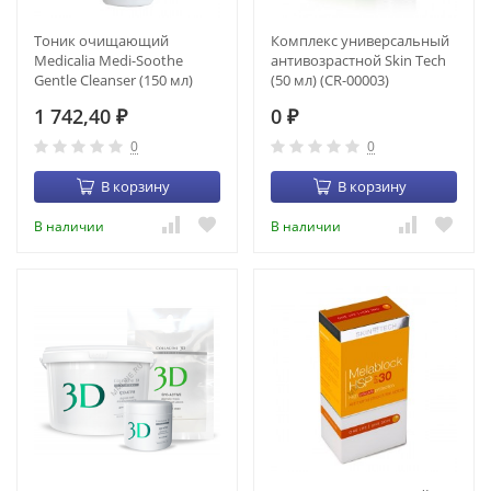
Тоник очищающий
Комплекс универсальный
Medicalia Medi-Soothe
антивозрастной Skin Tech
Gentle Cleanser (150 мл)
(50 мл) (CR-00003)
1 742,40
0
₽
₽
0
0
В корзину
В корзину
В наличии
В наличии