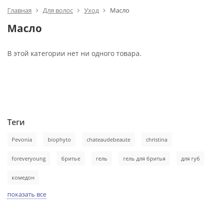
Главная
Для волос
Уход
Масло
Масло
В этой категории нет ни одного товара.
Теги
Pevonia
biophyto
chateaudebeaute
christina
foreveryoung
бритье
гель
гель для бритья
для губ
комедон
показать все