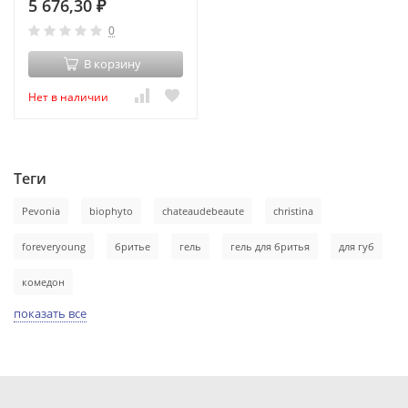
5 676,30
₽
0
В корзину
Нет в наличии
Теги
Pevonia
biophyto
chateaudebeaute
christina
foreveryoung
бритье
гель
гель для бритья
для губ
комедон
показать все