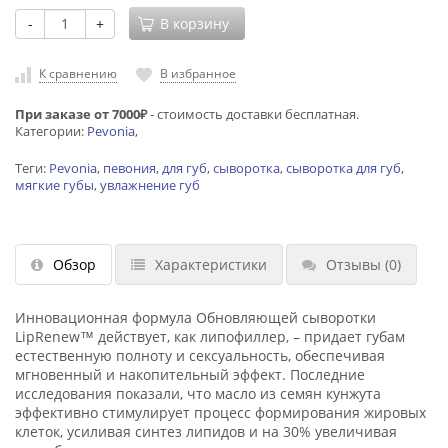
-
+
В корзину
К сравнению
В избранное
При заказе от 7000₽
- стоимость доставки бесплатная.
Категории:
Pevonia
,
Теги:
Pevonia
,
певония
,
для губ
,
сыворотка
,
сыворотка для губ
,
мягкие губы
,
увлажнение губ
Обзор
Характеристики
Отзывы
(0)
Инновационная формула Обновляющей сыворотки
LipRenew™ действует, как липофиллер, – придает губам
естественную полноту и сексуальность, обеспечивая
мгновенный и накопительный эффект. Последние
исследования показали, что масло из семян кунжута
эффективно стимулирует процесс формирования жировых
клеток, усиливая синтез липидов и на 30% увеличивая