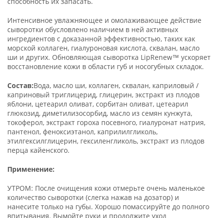
способность их запасать.
Интенсивное увлажняющее и омолаживающее действие
сыворотки обусловлено наличием в ней активных
ингредиентов с доказанной эффективностью, таких как
морской коллаген, гиалуроновая кислота, сквалан, масло
ши и других. Обновляющая сыворотка LipRenew™ ускоряет
восстановление кожи в области губ и носогубных складок.
Состав:
Вода, масло ши, коллаген, сквалан, каприловый /
каприновый триглицерид, глицерин, экстракт из плодов
яблони, цетеарил оливат, сорбитан оливат, цетеарил
глюкозид, диметилизосорбид, масло из семян кунжута,
токоферол, экстракт гороха посевного, гиалуронат натрия,
пантенол, феноксиэтанол, каприлилгликоль,
этилгексилглицерин, гексиленгликоль, экстракт из плодов
перца кайенского.
Применение:
УТРОМ: После очищения кожи отмерьте очень маленькое
количество сыворотки (слегка нажав на дозатор) и
нанесите только на губы. Хорошо помассируйте до полного
впитывания. Вымойте руки и продолжите уход