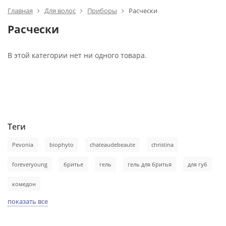
Главная
Для волос
Приборы
Расчески
Расчески
В этой категории нет ни одного товара.
Теги
Pevonia
biophyto
chateaudebeaute
christina
foreveryoung
бритье
гель
гель для бритья
для губ
комедон
показать все