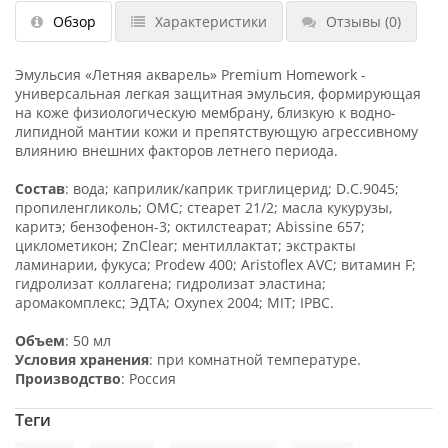
Обзор
Характеристики
Отзывы
(0)
Эмульсия «Летняя акварель» Premium Homework -
универсальная легкая защитная эмульсия, формирующая
на коже физиологическую мембрану, близкую к водно-
липидной мантии кожи и препятствующую агрессивному
влиянию внешних факторов летнего периода.
Состав
: вода; каприлик/каприк триглицерид; D.C.9045;
пропиленгликоль; ОМС; стеарет 21/2; масла кукурузы,
каритэ; бензофенон-3; октилстеарат; Abissine 657;
циклометикон; ZnClear; ментиллактат; экстракты
ламинарии, фукуса; Prodew 400; Aristoflex AVC; витамин F;
гидролизат коллагена; гидролизат эластина;
аромакомплекс; ЭДТА; Oxynex 2004; MIT; IPBC.
Объем
: 50 мл
Условия хранения
: при комнатной температуре.
Производство
: Россия
Теги