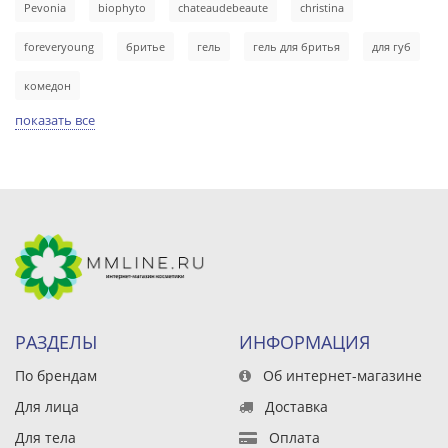
Pevonia
biophyto
chateaudebeaute
christina
foreveryoung
бритье
гель
гель для бритья
для губ
комедон
показать все
РАЗДЕЛЫ
ИНФОРМАЦИЯ
По брендам
Об интернет-магазине
Для лица
Доставка
Для тела
Оплата