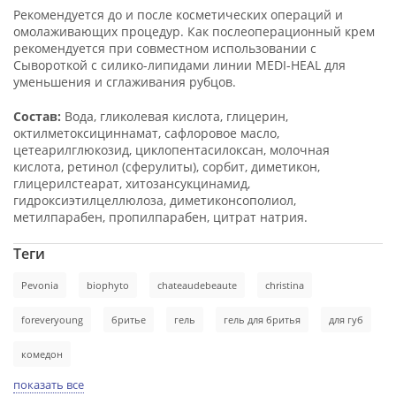
Рекомендуется до и после косметических операций и
омолаживающих процедур. Как послеоперационный крем
рекомендуется при совместном использовании с
Сывороткой с силико-липидами линии MEDI-HEAL для
уменьшения и сглаживания рубцов.
Состав:
Вода, гликолевая кислота, глицерин,
октилметоксициннамат, сафлоровое масло,
цетеарилглюкозид, циклопентасилоксан, молочная
кислота, ретинол (сферулиты), сорбит, диметикон,
глицерилстеарат, хитозансукцинамид,
гидроксиэтилцеллюлоза, диметиконсополиол,
метилпарабен, пропилпарабен, цитрат натрия.
Теги
Pevonia
biophyto
chateaudebeaute
christina
foreveryoung
бритье
гель
гель для бритья
для губ
комедон
показать все